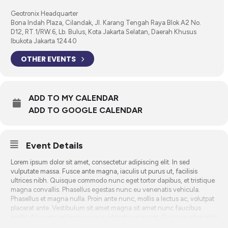
Geotronix Headquarter
Bona Indah Plaza, Cilandak, Jl. Karang Tengah Raya Blok A2 No.
D12, RT.1/RW.6, Lb. Bulus, Kota Jakarta Selatan, Daerah Khusus
Ibukota Jakarta 12440
OTHER EVENTS
ADD TO MY CALENDAR
ADD TO GOOGLE CALENDAR
Event Details
Lorem ipsum dolor sit amet, consectetur adipiscing elit. In sed
vulputate massa. Fusce ante magna, iaculis ut purus ut, facilisis
ultrices nibh. Quisque commodo nunc eget tortor dapibus, et tristique
magna convallis. Phasellus egestas nunc eu venenatis vehicula.
Phasellus et magna nulla. Proin ante nunc, mollis a lectus ac, volutpat
placerat ante. Vestibulum sit amet magna sit amet nunc faucibus
mollis. Aliquam vel lacinia purus, id tristique ipsum. Quisque vitae nibh
ut libero vulputate ornare quis in risus. Nam sodales justo orci, a